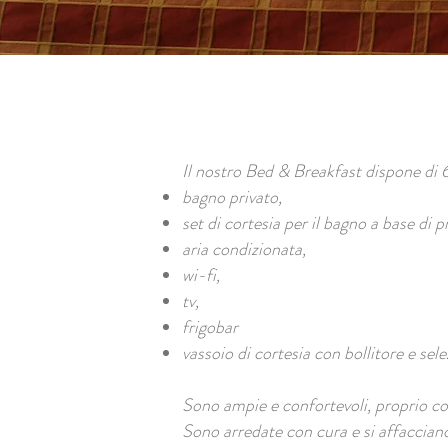
Il nostro Bed & Breakfast dispone di 
bagno privato,
set di cortesia per il bagno a base di p
aria condizionata,
wi-fi,
tv,
frigobar
vassoio di cortesia con bollitore e sele
Sono ampie e confortevoli, proprio co
Sono arredate con cura e si affacciano