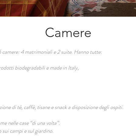
Camere
6 camere: 4 matrimoniali e 2 suite. Hanno tutte:
rodotti biodegradabili e made in Italy,
zione di tè, caffè, tisane e snack a disposizione degli ospiti.
me nelle case “di una volta”.
 sui campi e sul giardino.