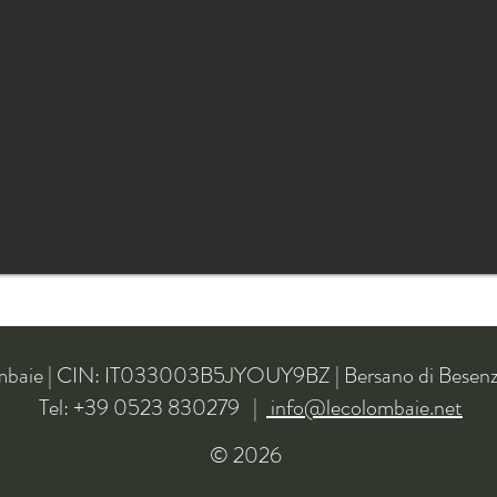
mbaie | CIN: IT033003B5JYOUY9BZ | Bersano di Besen
Tel: +39 0523 830279 |
info@lecolombaie.net
© 2026