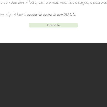
no con due divani letto, camera matrimoniale e bagno, e posso
a, si può fare il
check-in entro le ore 20.00.
Prenota