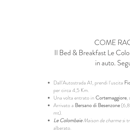
COME RA
Il Bed & Breakfast Le Colo
in auto. Segu
Dall'Autostrada A1, prendi l'uscita
Fi
per circa 4,5 Km.
Una volta entrato in
Cortemaggiore
,
Arrivato a
Bersano di Besenzone
(6,8
mt).
Le Colombaie
Maison de charme s
i t
alberato.