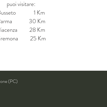
puoi visitare:
Busseto 1 Km
Parma 30 Km
Piacenza 28 Km
remona 25 Km
zone (PC)