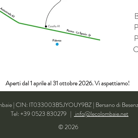
C
Aperti dal 1 aprile al 31 ottobre 2026. Vi aspettiamo!
mbaie | CIN: IT033003B5JYOUY9BZ | Bersano di Besen
Tel: +39 0523 830279 |
info@lecolombaie.net
© 2026