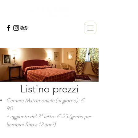
Listino prezzi
Camera Matrimoniale (al giorno): €
90
+ aggiunta del 3° letto: € 25 (gratis per
bambini fino a 12 anni)