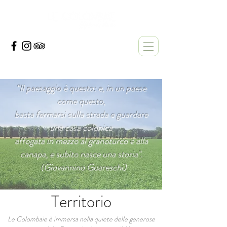
“Il paesaggio è questo:
e, in un paese
come questo,
basta fermarsi sulla strada
e guardare
una casa colonica
affogata in mezzo al granoturco e alla
canapa,
e subito nasce una storia".
(Giovannino Guareschi)
Territorio
Le Colombaie è immersa nella quiete delle generose