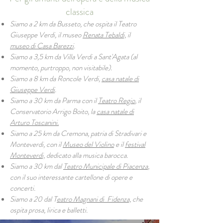
classica
Siamo a 2 km da Busseto, che ospita il Teatro
Giuseppe Verdi, il museo
Renata Tebaldi,
il
museo di Casa Barezzi
.
Siamo a 3,5 km da Villa Verdi a Sant'Agata (al
momento, purtroppo, non visitabile).
Siamo a 8 km da Roncole Verdi,
casa natale di
Giuseppe Verdi
.
Siamo a 30 km da Parma con il
Teatro Regio
, il
Conservatorio Arrigo Boito, la
casa natale di
Arturo Toscanini.
Siamo a 25 km da Cremona, patria di Stradivari e
Monteverdi, con il
Museo del Violino
e il
festival
Monteverdi,
dedicato alla musica barocca.
Siamo a 30 km dal
Teatro Municipale di Piacenza
,
con il suo interessante cartellone di opere e
concerti.
Siamo a 20 dal T
eatro Magnani di Fidenza,
che
ospita prosa, lirica e balletti.