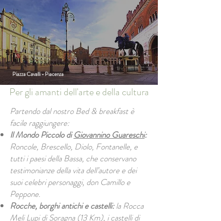
Piazza Cavalli - Piacenza
Per gli amanti dell'arte e della cultura
Partendo dal nostro Bed & breakfast è
facile raggiungere:
Il Mondo Piccolo di
Giovannino Guareschi
:
Roncole, Brescello, Diolo, Fontanelle, e
tutti i paesi della Bassa, che conservano
testimonianze della vita dell’autore e dei
suoi celebri personaggi, don Camillo e
Peppone.
Rocche, borghi antichi e castelli:
la Rocca
Meli Lupi di Soragna (13 Km), i castelli di