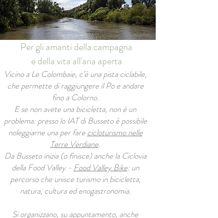
Per gli amanti della campagna
e della vita all'aria aperta
Vicino a Le Colombaie, c’è una pista ciclabile,
che permette di raggiungere il Po e andare
fino a Colorno.
E se non avete una bicicletta, non è un
problema: presso lo IAT di Busseto è possibile
noleggiarne una per fare
cicloturismo nelle
Terre Verdiane
.
Da Busseto inizia (o finisce) anche la Ciclovia
della Food Valley -
Food Valley Bike
: un
percorso che unisce turismo in bicicletta,
natura, cultura ed enogastronomia.
Si organizzano, su appuntamento, anche