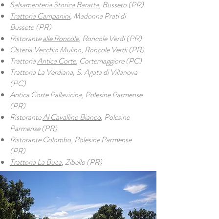
S
alsamenteria Storica Baratta
, Busseto (PR)
Trattoria Campanini
, Madonna Prati di
Busseto (PR)
Ristorante
alle Roncole
, Roncole Verdi (PR)
Osteria
Vecchio Mulino
, Roncole Verdi (PR)
Trattoria
Antica Corte
, Cortemaggiore (PC)
Trattoria La Verdiana, S. Agata di Villanova
(PC)
Antica Corte Pallavicina
, Polesine Parmense
(PR)
Ristorante
Al Cavallino Bianco
, Polesine
Parmense (PR)
Ristorante Colombo
, Polesine Parmense
(PR)
Trattoria La Buca
, Zibello (PR)