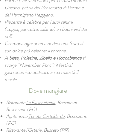
Parma è città creativa per la Gastronomia
Unesco, patria del Prosciutto di Parma e
del Parmigiano Reggiano.
Piacenza è celebre per i suoi salumi
(coppa, pancetta, salame) e i buoni vini dei
colli.
Fiume Po
Cremona ogni anno a dedica una festa al
suo dolce più celebre: il torrone.
A
Sissa, Polesine, Zibello e Roccabianca
si
svolge
“November Porc”
: il festival
gastronomico dedicato a sua maestà il
maiale.
Dove mangiare
Ristorante
La Fiaschetteria
, Bersano di
Besenzone (PC)
Agriturismo
Tenuta Casteldardo
, Besenzone
(PC)
Ristorante
l’Osteria
, Busseto (PR)