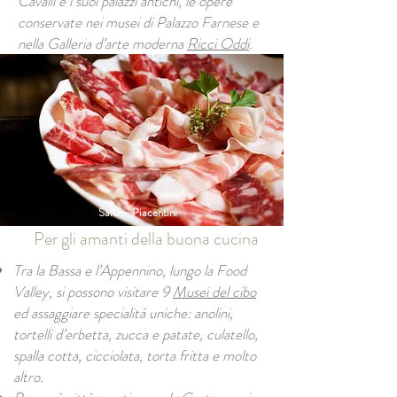
Cavalli e i suoi palazzi antichi, le opere
conservate nei musei di Palazzo Farnese e
nella Galleria d’arte moderna
Ricci Oddi
.
Salumi Piacentini
Per gli amanti della buona cucina
Tra la Bassa e l’Appennino, lungo la Food
Valley, si possono visitare 9
Musei del cibo
ed assaggiare specialità uniche: anolini,
tortelli d’erbetta, zucca e patate, culatello,
spalla cotta, cicciolata, torta fritta e molto
altro.