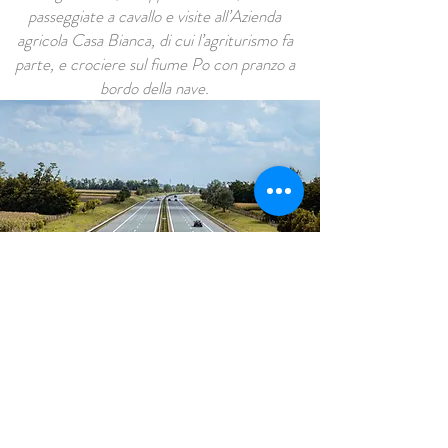
passeggiate a cavallo e visite all’Azienda
agricola Casa Bianca, di cui l’agriturismo fa
parte, e crociere sul fiume Po con pranzo a
bordo della nave.
Per chi viaggia per lavoro
Le Colombaie è facilmente raggiungibile
dall’Autostrada A1 (casello di Fiorenzuola
d’Arda), per questo è un ottimo rifugio per
manager, agenti di commercio e chiunque
viaggi per lavoro.
Per chi prenota una stanza nei giorni feriali