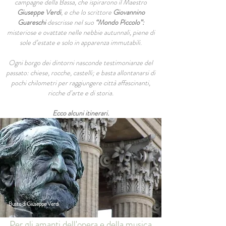
campagne della Bassa, che ispirarono il Maestro
Giuseppe Verdi
, e che lo scrittore
Giovannino
Guareschi
descrisse nel suo
“Mondo Piccolo”:
misteriose e ovattate nelle nebbie autunnali, piene di
sole d’estate e solo in apparenza immutabili.
Ogni borgo dei dintorni nasconde testimonianze del
passato: chiese, rocche, castelli; e basta allontanarsi di
pochi chilometri per raggiungere città affascinanti,
ricche d’arte e di storia.
Ecco alcuni itinerari.
Busto di Giuseppe Verdi
Per gli amanti dell'opera e della musica