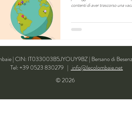
contenti di aver trascorso una va
tutti!
mbaie | CIN: IT033003B5JYOUY9BZ | Bersano di Besen
Tel: +39 0523 830279 |
info@lecolombaie.net
© 2026