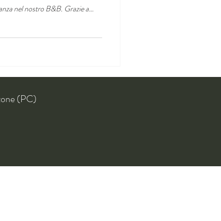
canza nel nostro B&B. Grazie a
zone (PC)