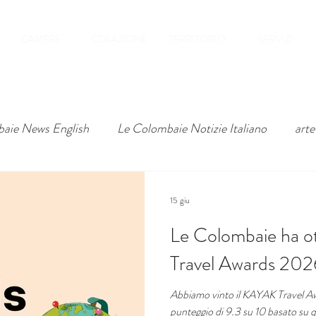
CAMERE
COLAZIONE
TERRITORIO
SERVIZI
aie News English
Le Colombaie Notizie Italiano
arte
15 giu
Le Colombaie ha o
Travel Awards 202
Abbiamo vinto il KAYAK Travel A
punteggio di 9.3 su 10 basato su q