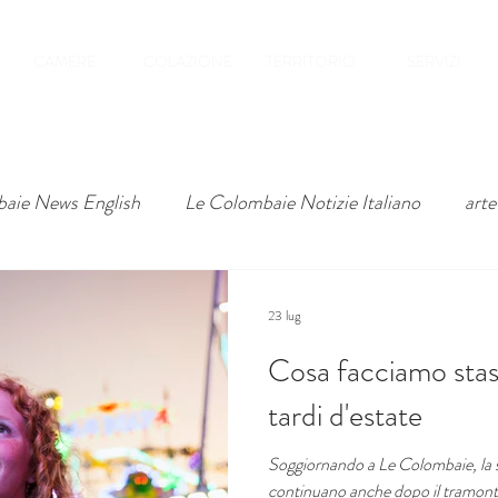
CAMERE
COLAZIONE
TERRITORIO
SERVIZI
aie News English
Le Colombaie Notizie Italiano
arte
23 lug
Cosa facciamo stase
tardi d'estate
Soggiornando a Le Colombaie, la s
continuano anche dopo il tramonto