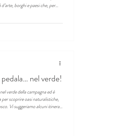
à d’arte, borghi e paesi che, per
o appuntamenti serali di ogni tipo:
nche, senza scordarsi di feste ed
borghi antichi e castelli. L'estate
e e noi siamo pronti ad accogliervi!
, pedala… nel verde!
el verde della campagna ed è
per scoprire oasi naturalistiche,
bosco. Vi suggeriamo alcuni itinerari