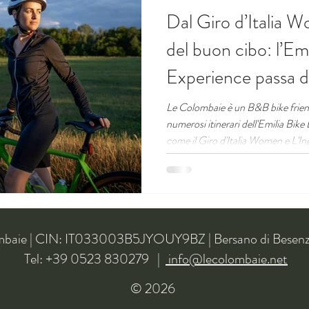
Dal Giro d’Italia W
del buon cibo: l’Emi
Experience passa d
Le Colombaie è un B&B bike friendl
numerosi itinerari dell'Emilia Bike
come il Giro d'Italia Women e L'In
mbaie | CIN: IT033003B5JYOUY9BZ | Bersano di Besen
Tel: +39 0523 830279 |
info@lecolombaie.net
© 2026