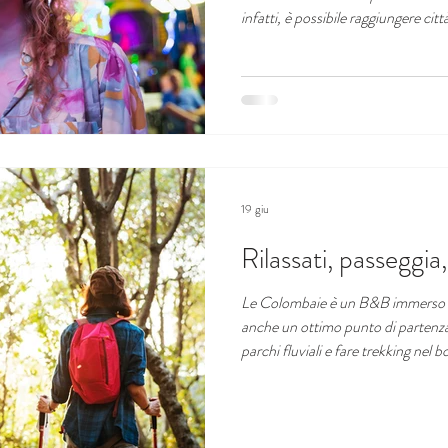
infatti, è possibile raggiungere citt
tutto il periodo estivo, organizzan
dai cinema all’aperto alle notti bia
eventi enogastronomici in splendidi 
è al suo culmine, la notte è giovan
Ste
19 giu
Rilassati, passeggia
Le Colombaie è un B&B immerso n
anche un ottimo punto di partenza 
parchi fluviali e fare trekking nel 
a meno di un'ora da qui.