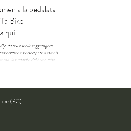
omen alla pedalata
lia Bike
a qui
y, da cui è facile raggiungere
 Experience e partecipare a eventi
gorda, la pedalata del buon cibo.
zone (PC)