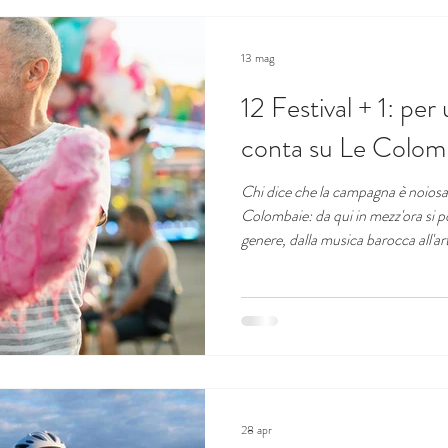
13 mag
12 Festival + 1: per
conta su Le Colom
Chi dice che la campagna è noiosa
Colombaie: da qui in mezz'ora si p
genere, dalla musica barocca all'
Piacenza e Cremona.
28 apr