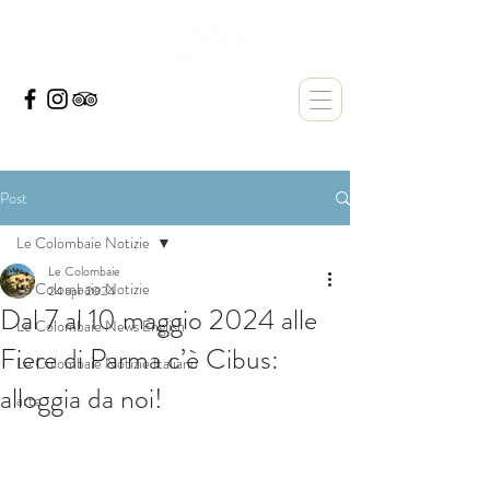
Post
Le Colombaie Notizie
Le Colombaie
Le Colombaie Notizie
24 apr 2024
Dal 7 al 10 maggio 2024 alle
Le Colombaie News English
Fiere di Parma c’è Cibus:
Le Colombaie Notizie Italiano
alloggia da noi!
arte