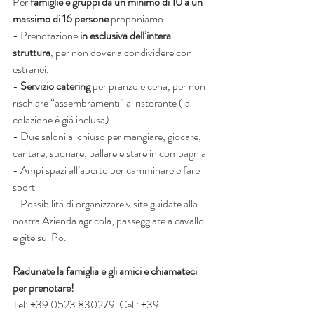
Per 
famiglie e gruppi da un minimo di 10 a un 
massimo di 16 persone
 proponiamo:
- Prenotazione 
in esclusiva dell’intera 
struttura
, per non doverla condividere con 
estranei.
- 
Servizio catering
 per pranzo e cena, per non 
rischiare “assembramenti” al ristorante (la 
colazione è già inclusa)
- Due saloni al chiuso per mangiare, giocare, 
cantare, suonare, ballare e stare in compagnia
- Ampi spazi all’aperto per camminare e fare 
sport
- Possibilità di organizzare visite guidate alla 
nostra Azienda agricola, passeggiate a cavallo 
e gite sul Po.
Radunate la famiglia e gli amici e chiamateci 
per prenotare! 
Tel: +39 0523 830279  Cell: +39 