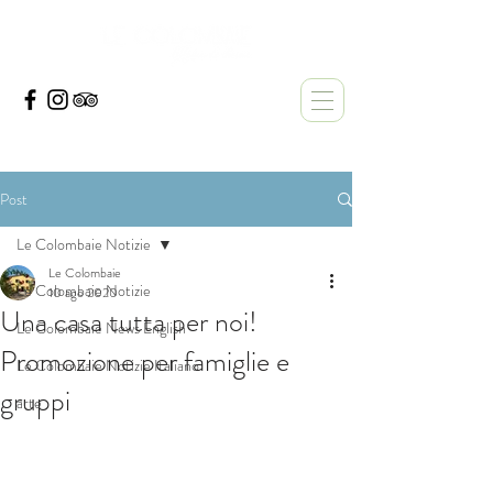
Post
Le Colombaie Notizie
Le Colombaie
Le Colombaie Notizie
10 ago 2020
Una casa tutta per noi!
Le Colombaie News English
Promozione per famiglie e
Le Colombaie Notizie Italiano
gruppi
arte