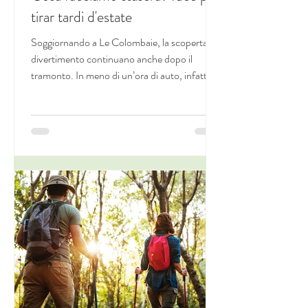
tirar tardi d'estate
Soggiornando a Le Colombaie, la scoperta e il
divertimento continuano anche dopo il
tramonto. In meno di un’ora di auto, infatti, è
possibile raggiungere città d’arte, borghi e
paesi che, per tutto il periodo estivo,
organizzano appuntamenti serali di ogni tipo:
dai cinema all’aperto alle notti bianche, senza
scordarsi di feste ed eventi enogastronomici
in splendidi borghi antichi e castelli. L'estate è
al suo culmine, la notte è giovane e noi siamo
pronti ad accogliervi! Ste