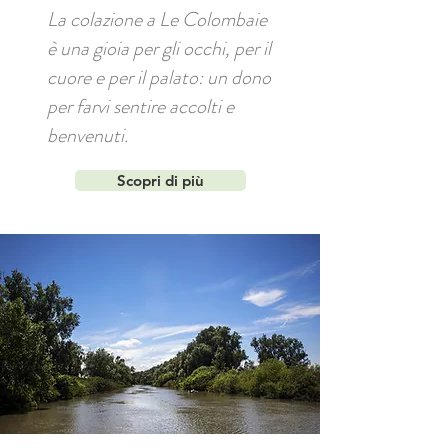
La colazione a Le Colombaie
è una gioia per gli occhi, per il
cuore e per il palato: un dono
per farvi sentire accolti e
benvenuti.
Scopri di più