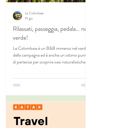
Le Colombaie
19 giu
Rilassati, passeggia, pedala… nel
verde!
Le Colombaie è un B&B immerso nel verde
della campagna ed è anche un ottimo punto
di partenza per scoprire oasi naturalistiche,
parchi fluviali e fare trekking nel bosco. Vi
suggeriamo alcuni itinerari a meno di un'ora
da qui.