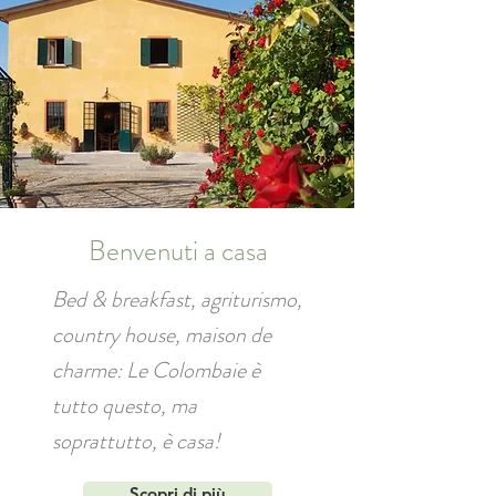
Benvenuti a casa
Bed & breakfast, agriturismo,
country house, maison de
charme: Le Colombaie è
tutto questo, ma
soprattutto, è casa!
Scopri di più