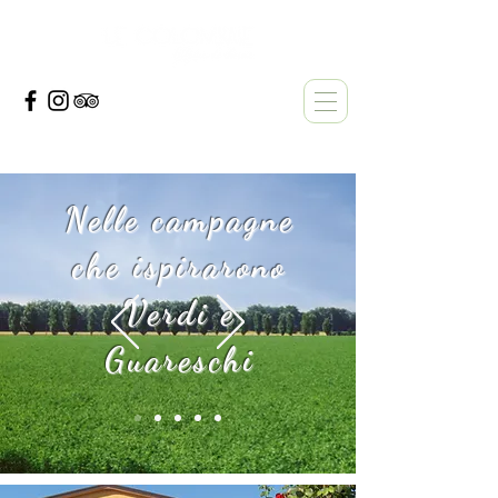
Nelle campagne
che ispirarono
Verdi e
Guareschi