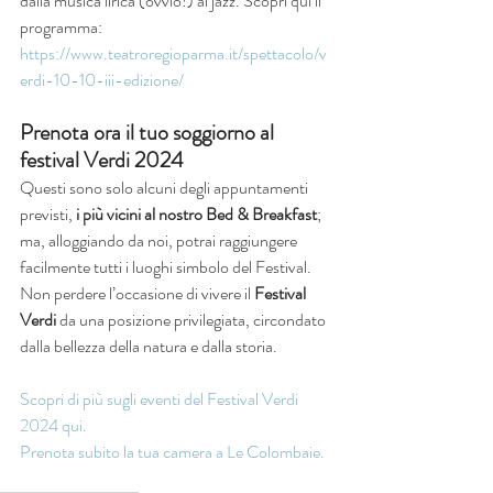
dalla musica lirica (ovvio!) al jazz. Scopri qui il 
programma: 
https://www.teatroregioparma.it/spettacolo/v
erdi-10-10-iii-edizione/
Prenota ora il tuo soggiorno al 
festival Verdi 2024
Questi sono solo alcuni degli appuntamenti 
previsti, 
i più vicini al nostro Bed & Breakfast
; 
ma, alloggiando da noi, potrai raggiungere 
facilmente tutti i luoghi simbolo del Festival.
Non perdere l’occasione di vivere il 
Festival 
Verdi 
da una posizione privilegiata, circondato 
dalla bellezza della natura e dalla storia.
Scopri di più sugli eventi del Festival Verdi 
2024 qui.
Prenota subito la tua camera a Le Colombaie.