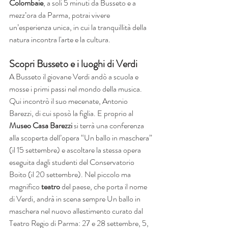
Colombaie
, a soli 5 minuti da Busseto e a 
mezz’ora da Parma, potrai vivere 
un’esperienza unica, in cui la tranquillità della 
natura incontra l'arte e la cultura.
Scopri Busseto e i luoghi di Verdi
A Busseto il giovane Verdi andò a scuola e 
mosse i primi passi nel mondo della musica. 
Qui incontrò il suo mecenate, Antonio 
Barezzi, di cui sposò la figlia. E proprio al 
Museo Casa Barezzi 
si terrà una conferenza 
alla scoperta dell’opera “Un ballo in maschera” 
(il 15 settembre) e ascoltare la stessa opera 
eseguita dagli studenti del Conservatorio 
Boito (il 20 settembre). Nel piccolo ma 
magnifico 
teatro
 del paese, che porta il nome 
di Verdi, andrà in scena sempre Un ballo in 
maschera nel nuovo allestimento curato dal 
Teatro Regio di Parma: 27 e 28 settembre, 5, 