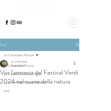
Post
Le Colombaie Notizie
Le Colombaie
Le Colombaie Notizie
11 set 2024
Vivi l'armonia del Festival Verdi
Le Colombaie News English
2024 nel cuore della natura
Le Colombaie Notizie Italiano
arte