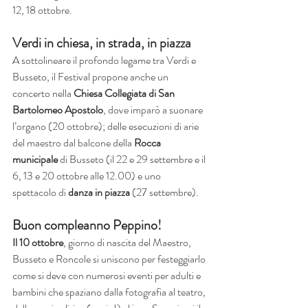
12, 18 ottobre.
Verdi in chiesa, in strada, in piazza
A sottolineare il profondo legame tra Verdi e 
Busseto, il Festival propone anche un 
concerto nella 
Chiesa Collegiata di San 
Bartolomeo Apostolo
, dove imparò a suonare 
l’organo (20 ottobre); delle esecuzioni di arie 
del maestro dal balcone della 
Rocca 
municipale 
di Busseto (il 22 e 29 settembre e il 
6, 13 e 20 ottobre alle 12.00) e uno 
spettacolo di 
danza in piazza
 (27 settembre).
Buon compleanno Peppino!
Il 10 ottobre
, giorno di nascita del Maestro, 
Busseto e Roncole si uniscono per festeggiarlo 
come si deve con numerosi eventi per adulti e 
bambini che spaziano dalla fotografia al teatro, 